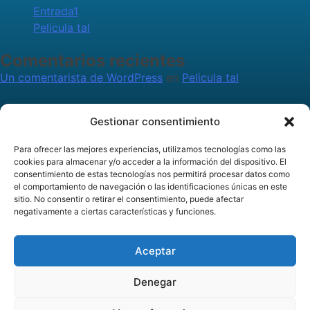
Entrada1
Pelicula tal
Comentarios recientes
Un comentarista de WordPress
en
Pelicula tal
Archivos
Gestionar consentimiento
julio 2024
junio 2024
Para ofrecer las mejores experiencias, utilizamos tecnologías como las
cookies para almacenar y/o acceder a la información del dispositivo. El
Categorías
consentimiento de estas tecnologías nos permitirá procesar datos como
el comportamiento de navegación o las identificaciones únicas en este
Fuensanta
sitio. No consentir o retirar el consentimiento, puede afectar
Sin categoría
negativamente a ciertas características y funciones.
Aviso Legal
Aceptar
Politica de Privacidad
Política de Cookies
Denegar
Términos y condiciones